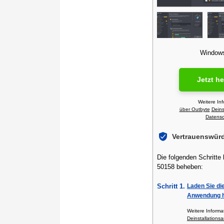
Windows 
Jetzt h
Weitere In
über Outbyte
Deins
Datensch
Vertrauenswür
Die folgenden Schritte
50158 beheben:
Schritt 1.
Laden Sie di
Anwendung h
Weitere Inform
Deinstallationsa