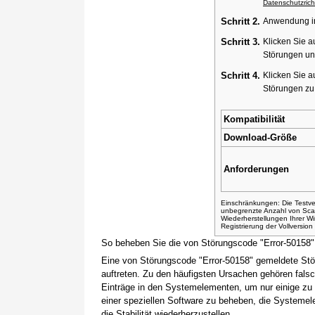
Datenschutzricht
Schritt 2.
Anwendung ins
Schritt 3.
Klicken Sie a
Störungen un
Schritt 4.
Klicken Sie a
Störungen z
Kompatibilität
Download-Größe
Anforderungen
Einschränkungen: Die Testver
unbegrenzte Anzahl von Sca
Wiederherstellungen Ihrer 
Registrierung der Vollversio
So beheben Sie die von Störungscode "Error-50158
Eine von Störungscode "Error-50158" gemeldete Stö
auftreten. Zu den häufigsten Ursachen gehören fals
Einträge in den Systemelementen, um nur einige zu
einer speziellen Software zu beheben, die Systemel
die Stabilität wiederherzustellen.