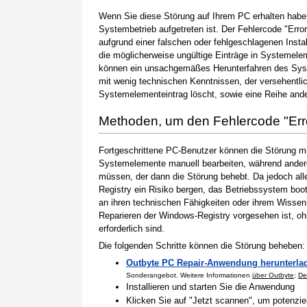
Wenn Sie diese Störung auf Ihrem PC erhalten haben
Systembetrieb aufgetreten ist. Der Fehlercode "Error
aufgrund einer falschen oder fehlgeschlagenen Instal
die möglicherweise ungültige Einträge in Systemele
können ein unsachgemäßes Herunterfahren des Syste
mit wenig technischen Kenntnissen, der versehentli
Systemelementeintrag löscht, sowie eine Reihe ande
Methoden, um den Fehlercode "Er
Fortgeschrittene PC-Benutzer können die Störung m
Systemelemente manuell bearbeiten, während andere
müssen, der dann die Störung behebt. Da jedoch al
Registry ein Risiko bergen, das Betriebssystem boo
an ihren technischen Fähigkeiten oder ihrem Wissen 
Reparieren der Windows-Registry vorgesehen ist, o
erforderlich sind.
Die folgenden Schritte können die Störung beheben:
Outbyte PC Repair-Anwendung herunterla
Sonderangebot. Weitere Informationen
über Outbyte
;
De
Installieren und starten Sie die Anwendung
Klicken Sie auf "Jetzt scannen", um potenzi