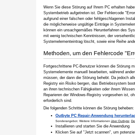
Wenn Sie diese Störung auf Ihrem PC erhalten haben
Systembetrieb aufgetreten ist. Der Fehlercode "Error
aufgrund einer falschen oder fehlgeschlagenen Instal
die möglicherweise ungültige Einträge in Systemele
können ein unsachgemäßes Herunterfahren des Syste
mit wenig technischen Kenntnissen, der versehentli
Systemelementeintrag löscht, sowie eine Reihe ande
Methoden, um den Fehlercode "Er
Fortgeschrittene PC-Benutzer können die Störung m
Systemelemente manuell bearbeiten, während andere
müssen, der dann die Störung behebt. Da jedoch al
Registry ein Risiko bergen, das Betriebssystem boo
an ihren technischen Fähigkeiten oder ihrem Wissen 
Reparieren der Windows-Registry vorgesehen ist, o
erforderlich sind.
Die folgenden Schritte können die Störung beheben:
Outbyte PC Repair-Anwendung herunterla
Sonderangebot. Weitere Informationen
über Outbyte
;
De
Installieren und starten Sie die Anwendung
Klicken Sie auf "Jetzt scannen", um potenzi