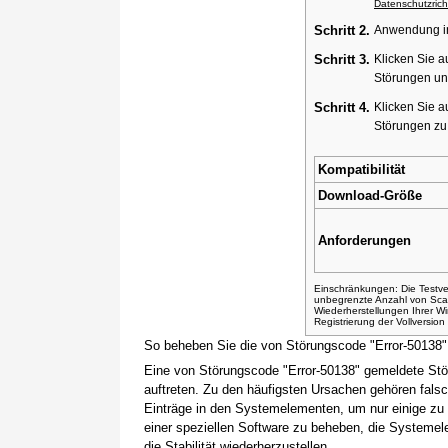
Datenschutzricht
Schritt 2.
Anwendung ins
Schritt 3.
Klicken Sie a
Störungen un
Schritt 4.
Klicken Sie a
Störungen z
Kompatibilität
Download-Größe
Anforderungen
Einschränkungen: Die Testver
unbegrenzte Anzahl von Sca
Wiederherstellungen Ihrer 
Registrierung der Vollversio
So beheben Sie die von Störungscode "Error-50138
Eine von Störungscode "Error-50138" gemeldete Stö
auftreten. Zu den häufigsten Ursachen gehören fals
Einträge in den Systemelementen, um nur einige zu
einer speziellen Software zu beheben, die Systemel
die Stabilität wiederherzustellen.