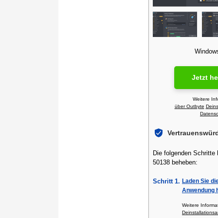
Windows 
Jetzt h
Weitere In
über Outbyte
Deins
Datensch
Vertrauenswür
Die folgenden Schritte
50138 beheben:
Schritt 1.
Laden Sie di
Anwendung h
Weitere Inform
Deinstallationsa