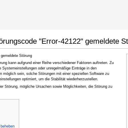
t Google Chrome
Änderungen erlauben
törungscode "Error-42122" gemeldete S
" gemeldete Störung
ung kann aufgrund einer Reihe verschiedener Faktoren auftreten. Zu
te Systemeinstellungen oder unregelmäßige Einträge in den
möglich sein, solche Störungen mit einer speziellen Software zu
stellungen optimiert, um die Stabilität wiederherzustellen.
 der Störung, mögliche Ursachen sowie Möglichkeiten, die Störung zu
Im nächsten Fenster, das erscheint (UAC),
klicken Sie bitte auf
"Ja"
, um der Anwendung
zu erlauben, Änderungen vorzunehmen
u beheben