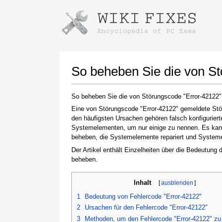
Anweisungen zum Herunterladen mi
Installer starten
So beheben Sie die von S
So beheben Sie die von Störungscode "Error-42122
Eine von Störungscode "Error-42122" gemeldete Stör
den häufigsten Ursachen gehören falsch konfigurier
Systemelementen, um nur einige zu nennen. Es kann 
beheben, die Systemelemente repariert und Systemein
Der Artikel enthält Einzelheiten über die Bedeutung
beheben.
Klicken Sie nach Abschluss des Downloads auf
den Link zur heruntergeladenen Datei
Inhalt
[
ausblenden
]
1
Bedeutung von Fehlercode "Error-42122"
2
Ursachen für den Fehlercode "Error-42122"
3
Methoden, um den Fehlercode "Error-42122" z