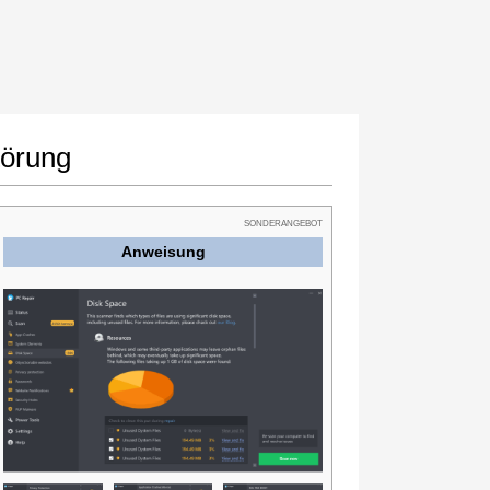
törung
SONDERANGEBOT
Anweisung