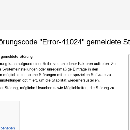
t Google Chrome
Änderungen erlauben
törungscode "Error-41024" gemeldete S
" gemeldete Störung
ung kann aufgrund einer Reihe verschiedener Faktoren auftreten. Zu
te Systemeinstellungen oder unregelmäßige Einträge in den
möglich sein, solche Störungen mit einer speziellen Software zu
stellungen optimiert, um die Stabilität wiederherzustellen.
 der Störung, mögliche Ursachen sowie Möglichkeiten, die Störung zu
Im nächsten Fenster, das erscheint (UAC),
klicken Sie bitte auf
"Ja"
, um der Anwendung
zu erlauben, Änderungen vorzunehmen
u beheben