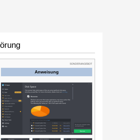
törung
SONDERANGEBOT
Anweisung