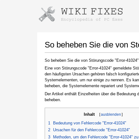
Anweisungen zum Herunterladen mi
Installer starten
So beheben Sie die von S
So beheben Sie die von Störungscode "Error-41024
Eine von Störungscode "Error-41024" gemeldete Stör
den häufigsten Ursachen gehören falsch konfigurier
Systemelementen, um nur einige zu nennen. Es kann 
beheben, die Systemelemente repariert und Systemein
Der Artikel enthält Einzelheiten über die Bedeutung
beheben.
Klicken Sie nach Abschluss des Downloads auf
den Link zur heruntergeladenen Datei
Inhalt
[
ausblenden
]
1
Bedeutung von Fehlercode "Error-41024"
2
Ursachen für den Fehlercode "Error-41024"
3
Methoden, um den Fehlercode "Error-41024" z