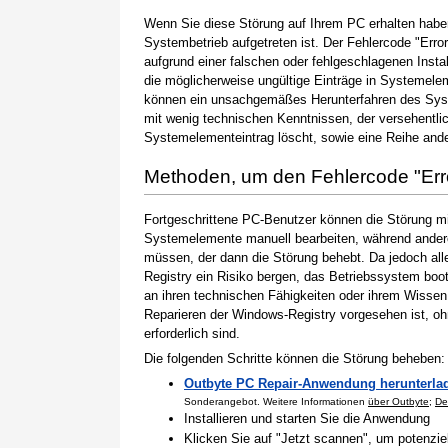
Wenn Sie diese Störung auf Ihrem PC erhalten haben
Systembetrieb aufgetreten ist. Der Fehlercode "Error
aufgrund einer falschen oder fehlgeschlagenen Instal
die möglicherweise ungültige Einträge in Systemele
können ein unsachgemäßes Herunterfahren des Syste
mit wenig technischen Kenntnissen, der versehentli
Systemelementeintrag löscht, sowie eine Reihe ande
Methoden, um den Fehlercode "Err
Fortgeschrittene PC-Benutzer können die Störung m
Systemelemente manuell bearbeiten, während andere
müssen, der dann die Störung behebt. Da jedoch al
Registry ein Risiko bergen, das Betriebssystem boo
an ihren technischen Fähigkeiten oder ihrem Wissen 
Reparieren der Windows-Registry vorgesehen ist, o
erforderlich sind.
Die folgenden Schritte können die Störung beheben:
Outbyte PC Repair-Anwendung herunterla
Sonderangebot. Weitere Informationen
über Outbyte
;
De
Installieren und starten Sie die Anwendung
Klicken Sie auf "Jetzt scannen", um potenzi