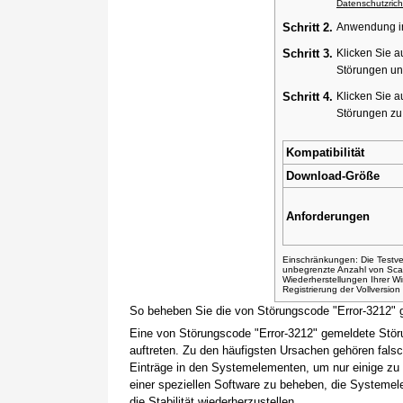
Datenschutzricht
Schritt 2.
Anwendung ins
Schritt 3.
Klicken Sie a
Störungen un
Schritt 4.
Klicken Sie a
Störungen z
Kompatibilität
Download-Größe
Anforderungen
Einschränkungen: Die Testver
unbegrenzte Anzahl von Sca
Wiederherstellungen Ihrer 
Registrierung der Vollversio
So beheben Sie die von Störungscode "Error-3212" 
Eine von Störungscode "Error-3212" gemeldete Stör
auftreten. Zu den häufigsten Ursachen gehören fals
Einträge in den Systemelementen, um nur einige zu
einer speziellen Software zu beheben, die Systemel
die Stabilität wiederherzustellen.