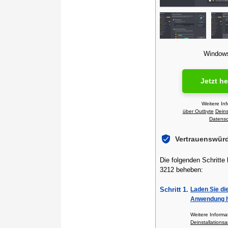
Windows 
Jetzt h
Weitere In
über Outbyte
Deins
Datensch
Vertrauenswür
Die folgenden Schritte
3212 beheben:
Schritt 1.
Laden Sie di
Anwendung h
Weitere Inform
Deinstallationsa