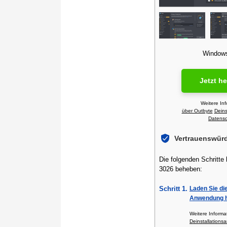
Windows 
Jetzt h
Weitere In
über Outbyte
Deins
Datensch
Vertrauenswür
Die folgenden Schritte
3026 beheben:
Schritt 1.
Laden Sie di
Anwendung h
Weitere Inform
Deinstallationsa