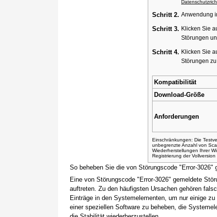
Datenschutzricht
Schritt 2.
Anwendung ins
Schritt 3.
Klicken Sie a
Störungen un
Schritt 4.
Klicken Sie a
Störungen z
Kompatibilität
Download-Größe
Anforderungen
Einschränkungen: Die Testver
unbegrenzte Anzahl von Sca
Wiederherstellungen Ihrer 
Registrierung der Vollversio
So beheben Sie die von Störungscode "Error-3026" 
Eine von Störungscode "Error-3026" gemeldete Stör
auftreten. Zu den häufigsten Ursachen gehören fals
Einträge in den Systemelementen, um nur einige zu
einer speziellen Software zu beheben, die Systemel
die Stabilität wiederherzustellen.