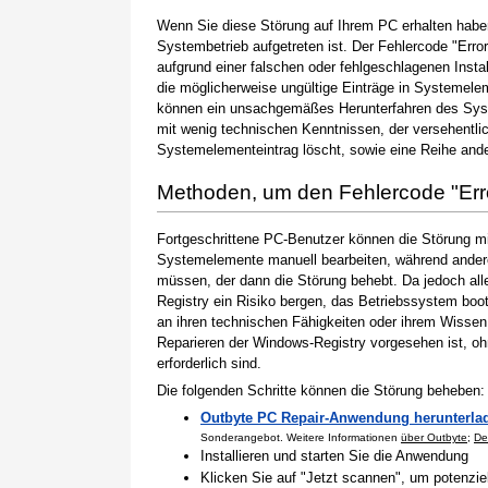
Wenn Sie diese Störung auf Ihrem PC erhalten haben
Systembetrieb aufgetreten ist. Der Fehlercode "Error
aufgrund einer falschen oder fehlgeschlagenen Instal
die möglicherweise ungültige Einträge in Systemele
können ein unsachgemäßes Herunterfahren des Syste
mit wenig technischen Kenntnissen, der versehentli
Systemelementeintrag löscht, sowie eine Reihe ande
Methoden, um den Fehlercode "Err
Fortgeschrittene PC-Benutzer können die Störung m
Systemelemente manuell bearbeiten, während andere
müssen, der dann die Störung behebt. Da jedoch al
Registry ein Risiko bergen, das Betriebssystem boo
an ihren technischen Fähigkeiten oder ihrem Wissen 
Reparieren der Windows-Registry vorgesehen ist, o
erforderlich sind.
Die folgenden Schritte können die Störung beheben:
Outbyte PC Repair-Anwendung herunterla
Sonderangebot. Weitere Informationen
über Outbyte
;
De
Installieren und starten Sie die Anwendung
Klicken Sie auf "Jetzt scannen", um potenzi