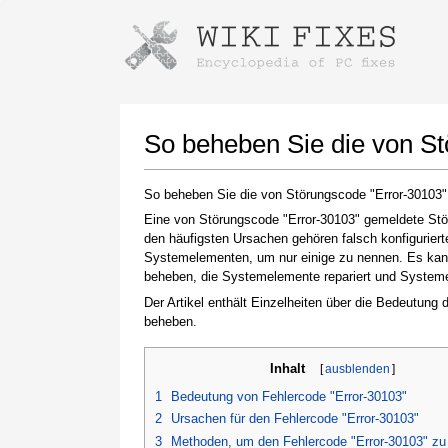
Anweisungen zum Herunterladen mi
Installer starten
So beheben Sie die von S
So beheben Sie die von Störungscode "Error-30103
Eine von Störungscode "Error-30103" gemeldete Stör
den häufigsten Ursachen gehören falsch konfigurier
Systemelementen, um nur einige zu nennen. Es kann 
beheben, die Systemelemente repariert und Systemein
Der Artikel enthält Einzelheiten über die Bedeutung
beheben.
Klicken Sie nach Abschluss des Downloads auf
den Link zur heruntergeladenen Datei
Inhalt
[
ausblenden
]
1
Bedeutung von Fehlercode "Error-30103"
2
Ursachen für den Fehlercode "Error-30103"
3
Methoden, um den Fehlercode "Error-30103" z