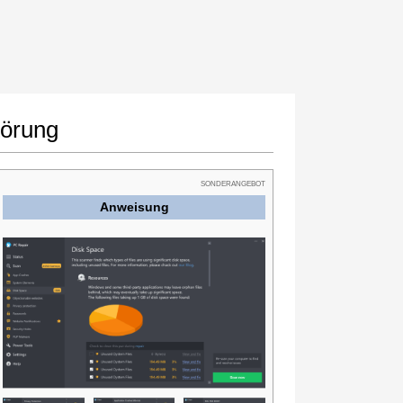
törung
SONDERANGEBOT
Anweisung