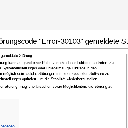
t Google Chrome
Änderungen erlauben
törungscode "Error-30103" gemeldete S
" gemeldete Störung
ung kann aufgrund einer Reihe verschiedener Faktoren auftreten. Zu
te Systemeinstellungen oder unregelmäßige Einträge in den
möglich sein, solche Störungen mit einer speziellen Software zu
stellungen optimiert, um die Stabilität wiederherzustellen.
 der Störung, mögliche Ursachen sowie Möglichkeiten, die Störung zu
Im nächsten Fenster, das erscheint (UAC),
klicken Sie bitte auf
"Ja"
, um der Anwendung
zu erlauben, Änderungen vorzunehmen
u beheben