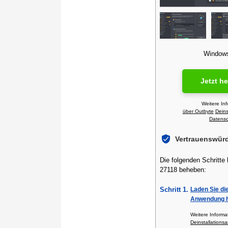
Windows 
Jetzt h
Weitere In
über Outbyte
Deins
Datensch
Vertrauenswür
Die folgenden Schritte
27118 beheben:
Schritt 1.
Laden Sie di
Anwendung h
Weitere Inform
Deinstallationsa