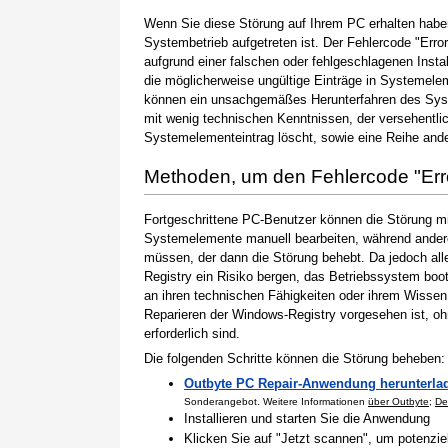
Wenn Sie diese Störung auf Ihrem PC erhalten haben
Systembetrieb aufgetreten ist. Der Fehlercode "Error
aufgrund einer falschen oder fehlgeschlagenen Instal
die möglicherweise ungültige Einträge in Systemele
können ein unsachgemäßes Herunterfahren des Syste
mit wenig technischen Kenntnissen, der versehentli
Systemelementeintrag löscht, sowie eine Reihe ande
Methoden, um den Fehlercode "Err
Fortgeschrittene PC-Benutzer können die Störung m
Systemelemente manuell bearbeiten, während andere
müssen, der dann die Störung behebt. Da jedoch al
Registry ein Risiko bergen, das Betriebssystem boo
an ihren technischen Fähigkeiten oder ihrem Wissen 
Reparieren der Windows-Registry vorgesehen ist, o
erforderlich sind.
Die folgenden Schritte können die Störung beheben:
Outbyte PC Repair-Anwendung herunterla
Sonderangebot. Weitere Informationen
über Outbyte
;
De
Installieren und starten Sie die Anwendung
Klicken Sie auf "Jetzt scannen", um potenzi