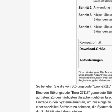
Datenschutzricht
Schritt 2.
Anwendung ins
Schritt 3.
Klicken Sie a
Störungen un
Schritt 4.
Klicken Sie a
Störungen z
Kompatibilität
Download-Größe
Anforderungen
Einschränkungen: Die Testver
unbegrenzte Anzahl von Sca
Wiederherstellungen Ihrer 
Registrierung der Vollversio
So beheben Sie die von Störungscode "Error-27118"
Eine von Störungscode "Error-27118" gemeldete Stö
auftreten. Zu den häufigsten Ursachen gehören fals
Einträge in den Systemelementen, um nur einige zu
einer speziellen Software zu beheben, die Systemel
die Stabilität wiederherzustellen.