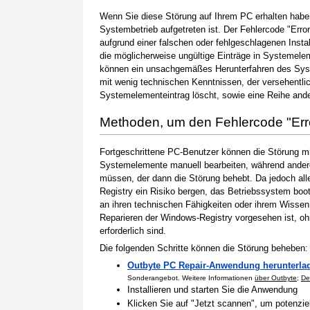
Wenn Sie diese Störung auf Ihrem PC erhalten haben
Systembetrieb aufgetreten ist. Der Fehlercode "Error
aufgrund einer falschen oder fehlgeschlagenen Instal
die möglicherweise ungültige Einträge in Systemele
können ein unsachgemäßes Herunterfahren des Syste
mit wenig technischen Kenntnissen, der versehentli
Systemelementeintrag löscht, sowie eine Reihe ande
Methoden, um den Fehlercode "Er
Fortgeschrittene PC-Benutzer können die Störung m
Systemelemente manuell bearbeiten, während andere
müssen, der dann die Störung behebt. Da jedoch al
Registry ein Risiko bergen, das Betriebssystem boo
an ihren technischen Fähigkeiten oder ihrem Wissen 
Reparieren der Windows-Registry vorgesehen ist, o
erforderlich sind.
Die folgenden Schritte können die Störung beheben:
Outbyte PC Repair-Anwendung herunterla
Sonderangebot. Weitere Informationen
über Outbyte
;
De
Installieren und starten Sie die Anwendung
Klicken Sie auf "Jetzt scannen", um potenzi