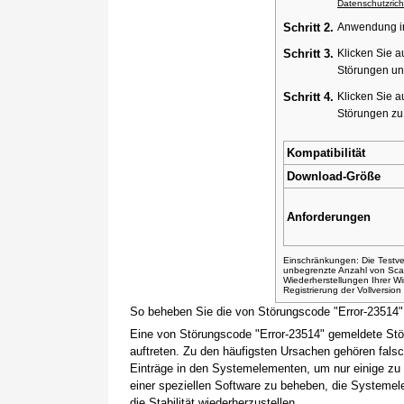
Datenschutzricht
Schritt 2.
Anwendung ins
Schritt 3.
Klicken Sie a
Störungen un
Schritt 4.
Klicken Sie a
Störungen z
Kompatibilität
Download-Größe
Anforderungen
Einschränkungen: Die Testver
unbegrenzte Anzahl von Sca
Wiederherstellungen Ihrer 
Registrierung der Vollversio
So beheben Sie die von Störungscode "Error-23514
Eine von Störungscode "Error-23514" gemeldete Stö
auftreten. Zu den häufigsten Ursachen gehören fals
Einträge in den Systemelementen, um nur einige zu
einer speziellen Software zu beheben, die Systemel
die Stabilität wiederherzustellen.