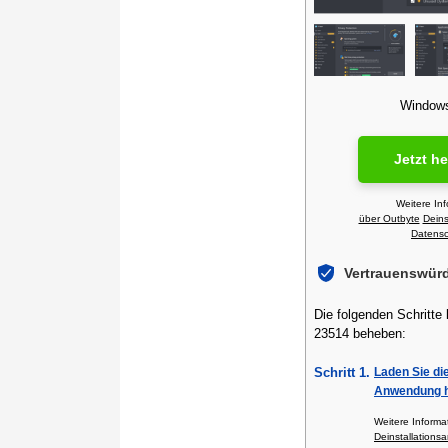
Windows 
Jetzt h
Weitere In
über Outbyte
Deins
Datensch
Vertrauenswür
Die folgenden Schritte
23514 beheben:
Schritt 1.
Laden Sie di
Anwendung h
Weitere Inform
Deinstallationsa