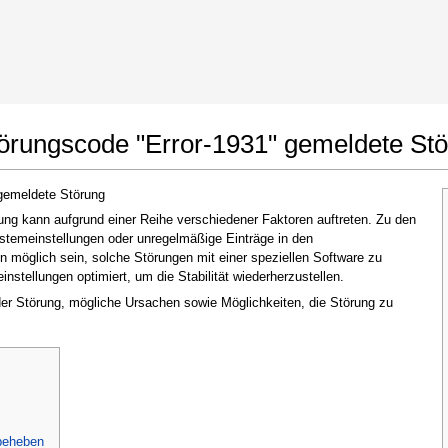
t Google Chrome
Änderungen erlauben
törungscode "Error-1931" gemeldete St
gemeldete Störung
ng kann aufgrund einer Reihe verschiedener Faktoren auftreten. Zu den
ystemeinstellungen oder unregelmäßige Einträge in den
möglich sein, solche Störungen mit einer speziellen Software zu
stellungen optimiert, um die Stabilität wiederherzustellen.
 der Störung, mögliche Ursachen sowie Möglichkeiten, die Störung zu
Im nächsten Fenster, das erscheint (UAC),
klicken Sie bitte auf
"Ja"
, um der Anwendung
zu erlauben, Änderungen vorzunehmen
beheben