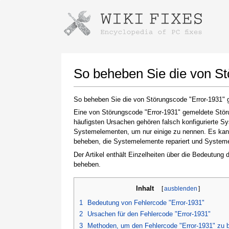
Anweisungen zum Herunterladen mi
Installer starten
So beheben Sie die von S
So beheben Sie die von Störungscode "Error-1931" 
Eine von Störungscode "Error-1931" gemeldete Störu
häufigsten Ursachen gehören falsch konfigurierte S
Systemelementen, um nur einige zu nennen. Es kann 
beheben, die Systemelemente repariert und Systemein
Der Artikel enthält Einzelheiten über die Bedeutung
beheben.
Klicken Sie nach Abschluss des Downloads auf
den Link zur heruntergeladenen Datei
Inhalt
[
ausblenden
]
1
Bedeutung von Fehlercode "Error-1931"
2
Ursachen für den Fehlercode "Error-1931"
3
Methoden, um den Fehlercode "Error-1931" zu 