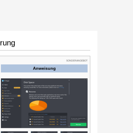
örung
SONDERANGEBOT
Anweisung