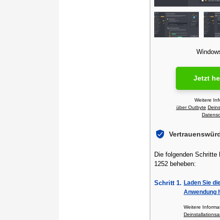
Windows 
Jetzt h
Weitere In
über Outbyte
Deins
Datensch
Vertrauenswür
Die folgenden Schritte
1252 beheben:
Schritt 1.
Laden Sie di
Anwendung h
Weitere Inform
Deinstallationsa