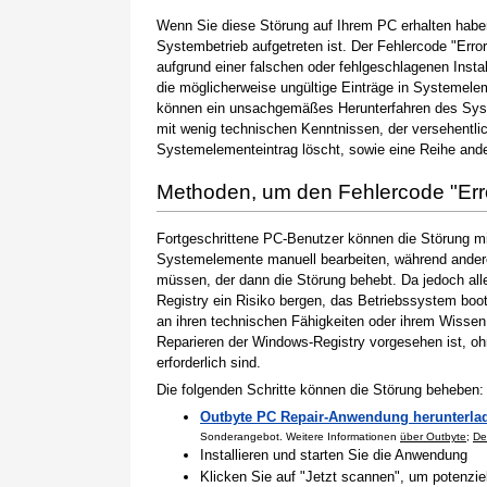
Wenn Sie diese Störung auf Ihrem PC erhalten haben
Systembetrieb aufgetreten ist. Der Fehlercode "Error
aufgrund einer falschen oder fehlgeschlagenen Instal
die möglicherweise ungültige Einträge in Systemele
können ein unsachgemäßes Herunterfahren des Syste
mit wenig technischen Kenntnissen, der versehentli
Systemelementeintrag löscht, sowie eine Reihe ande
Methoden, um den Fehlercode "Err
Fortgeschrittene PC-Benutzer können die Störung m
Systemelemente manuell bearbeiten, während andere
müssen, der dann die Störung behebt. Da jedoch al
Registry ein Risiko bergen, das Betriebssystem boo
an ihren technischen Fähigkeiten oder ihrem Wissen 
Reparieren der Windows-Registry vorgesehen ist, o
erforderlich sind.
Die folgenden Schritte können die Störung beheben:
Outbyte PC Repair-Anwendung herunterla
Sonderangebot. Weitere Informationen
über Outbyte
;
De
Installieren und starten Sie die Anwendung
Klicken Sie auf "Jetzt scannen", um potenzi