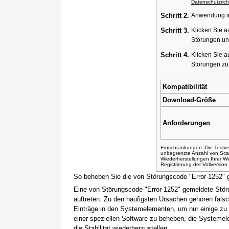
Datenschutzricht
Schritt 2.
Anwendung ins
Schritt 3.
Klicken Sie a
Störungen un
Schritt 4.
Klicken Sie a
Störungen z
Kompatibilität
Download-Größe
Anforderungen
Einschränkungen: Die Testver
unbegrenzte Anzahl von Sca
Wiederherstellungen Ihrer 
Registrierung der Vollversio
So beheben Sie die von Störungscode "Error-1252" 
Eine von Störungscode "Error-1252" gemeldete Stör
auftreten. Zu den häufigsten Ursachen gehören fals
Einträge in den Systemelementen, um nur einige zu
einer speziellen Software zu beheben, die Systemel
die Stabilität wiederherzustellen.