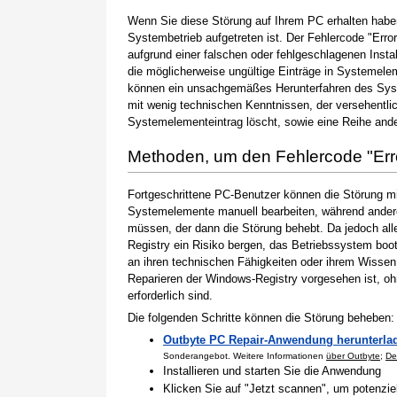
Wenn Sie diese Störung auf Ihrem PC erhalten haben
Systembetrieb aufgetreten ist. Der Fehlercode "Error
aufgrund einer falschen oder fehlgeschlagenen Instal
die möglicherweise ungültige Einträge in Systemele
können ein unsachgemäßes Herunterfahren des Syste
mit wenig technischen Kenntnissen, der versehentli
Systemelementeintrag löscht, sowie eine Reihe ande
Methoden, um den Fehlercode "Er
Fortgeschrittene PC-Benutzer können die Störung m
Systemelemente manuell bearbeiten, während andere
müssen, der dann die Störung behebt. Da jedoch al
Registry ein Risiko bergen, das Betriebssystem boo
an ihren technischen Fähigkeiten oder ihrem Wissen 
Reparieren der Windows-Registry vorgesehen ist, o
erforderlich sind.
Die folgenden Schritte können die Störung beheben:
Outbyte PC Repair-Anwendung herunterla
Sonderangebot. Weitere Informationen
über Outbyte
;
De
Installieren und starten Sie die Anwendung
Klicken Sie auf "Jetzt scannen", um potenzi