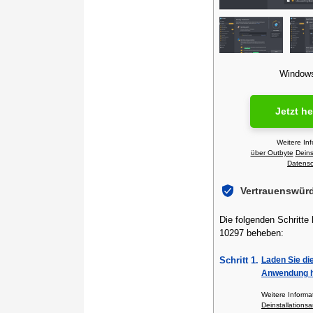
Windows 
Jetzt h
Weitere In
über Outbyte
Deins
Datensch
Vertrauenswür
Die folgenden Schritte
10297 beheben:
Schritt 1.
Laden Sie di
Anwendung h
Weitere Inform
Deinstallationsa