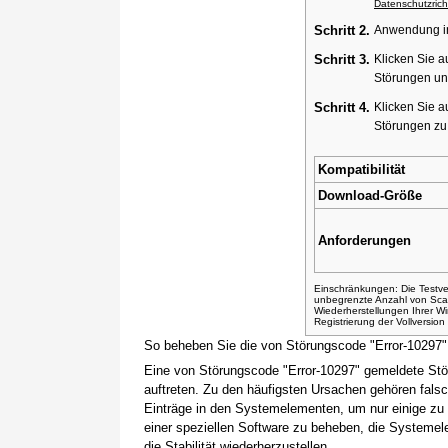
Datenschutzricht
Schritt 2.
Anwendung ins
Schritt 3.
Klicken Sie a
Störungen un
Schritt 4.
Klicken Sie a
Störungen z
Kompatibilität
Download-Größe
Anforderungen
Einschränkungen: Die Testver
unbegrenzte Anzahl von Sca
Wiederherstellungen Ihrer 
Registrierung der Vollversio
So beheben Sie die von Störungscode "Error-10297
Eine von Störungscode "Error-10297" gemeldete Stö
auftreten. Zu den häufigsten Ursachen gehören fals
Einträge in den Systemelementen, um nur einige zu
einer speziellen Software zu beheben, die Systemel
die Stabilität wiederherzustellen.