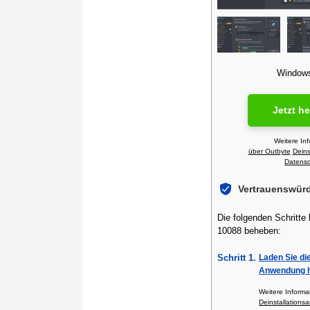
Windows 
Jetzt h
Weitere In
über Outbyte
Deins
Datensch
Vertrauenswür
Die folgenden Schritte
10088 beheben:
Schritt 1.
Laden Sie di
Anwendung h
Weitere Inform
Deinstallationsa