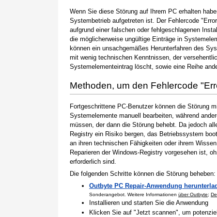
Wenn Sie diese Störung auf Ihrem PC erhalten haben
Systembetrieb aufgetreten ist. Der Fehlercode "Error
aufgrund einer falschen oder fehlgeschlagenen Instal
die möglicherweise ungültige Einträge in Systemele
können ein unsachgemäßes Herunterfahren des Syste
mit wenig technischen Kenntnissen, der versehentli
Systemelementeintrag löscht, sowie eine Reihe ande
Methoden, um den Fehlercode "Er
Fortgeschrittene PC-Benutzer können die Störung m
Systemelemente manuell bearbeiten, während andere
müssen, der dann die Störung behebt. Da jedoch al
Registry ein Risiko bergen, das Betriebssystem boo
an ihren technischen Fähigkeiten oder ihrem Wissen 
Reparieren der Windows-Registry vorgesehen ist, o
erforderlich sind.
Die folgenden Schritte können die Störung beheben:
Outbyte PC Repair-Anwendung herunterla
Sonderangebot. Weitere Informationen
über Outbyte
;
De
Installieren und starten Sie die Anwendung
Klicken Sie auf "Jetzt scannen", um potenzi