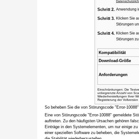
Datenschutzricht
Schritt 2.
Anwendung ins
Schritt 3.
Klicken Sie a
Störungen un
Schritt 4.
Klicken Sie a
Störungen z
Kompatibilität
Download-Größe
Anforderungen
Einschränkungen: Die Testver
unbegrenzte Anzahl von Sca
Wiederherstellungen Ihrer 
Registrierung der Vollversio
So beheben Sie die von Störungscode "Error-10088
Eine von Störungscode "Error-10088" gemeldete Stö
auftreten. Zu den häufigsten Ursachen gehören fals
Einträge in den Systemelementen, um nur einige zu
einer speziellen Software zu beheben, die Systemel
die Stabilität wiederherzustellen.