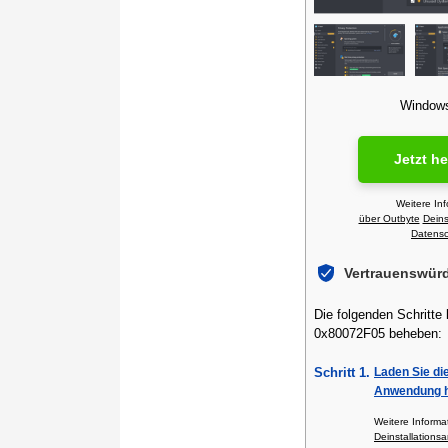
Windows 
Jetzt h
Weitere In
über Outbyte
Deins
Datensch
Vertrauenswür
Die folgenden Schritte
0x80072F05 beheben:
Schritt 1.
Laden Sie di
Anwendung h
Weitere Inform
Deinstallationsa