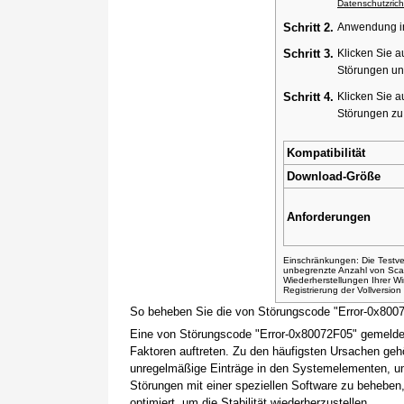
Datenschutzricht
Schritt 2.
Anwendung ins
Schritt 3.
Klicken Sie a
Störungen un
Schritt 4.
Klicken Sie a
Störungen z
Kompatibilität
Download-Größe
Anforderungen
Einschränkungen: Die Testver
unbegrenzte Anzahl von Sca
Wiederherstellungen Ihrer 
Registrierung der Vollversio
So beheben Sie die von Störungscode "Error-0x800
Eine von Störungscode "Error-0x80072F05" gemeldet
Faktoren auftreten. Zu den häufigsten Ursachen gehö
unregelmäßige Einträge in den Systemelementen, um
Störungen mit einer speziellen Software zu beheben
optimiert, um die Stabilität wiederherzustellen.