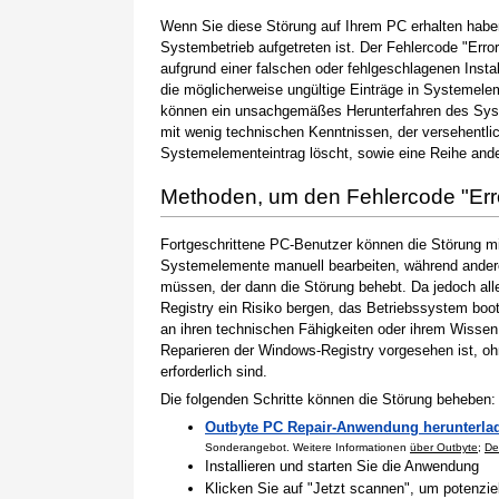
Wenn Sie diese Störung auf Ihrem PC erhalten haben
Systembetrieb aufgetreten ist. Der Fehlercode "Erro
aufgrund einer falschen oder fehlgeschlagenen Instal
die möglicherweise ungültige Einträge in Systemele
können ein unsachgemäßes Herunterfahren des Syste
mit wenig technischen Kenntnissen, der versehentli
Systemelementeintrag löscht, sowie eine Reihe ande
Methoden, um den Fehlercode "Er
Fortgeschrittene PC-Benutzer können die Störung m
Systemelemente manuell bearbeiten, während andere
müssen, der dann die Störung behebt. Da jedoch al
Registry ein Risiko bergen, das Betriebssystem boo
an ihren technischen Fähigkeiten oder ihrem Wissen 
Reparieren der Windows-Registry vorgesehen ist, o
erforderlich sind.
Die folgenden Schritte können die Störung beheben:
Outbyte PC Repair-Anwendung herunterla
Sonderangebot. Weitere Informationen
über Outbyte
;
De
Installieren und starten Sie die Anwendung
Klicken Sie auf "Jetzt scannen", um potenzi