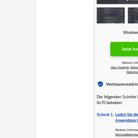
Windows 
Jetzt h
Weitere In
über Outbyte
Deins
Datensch
Vertrauenswür
Die folgenden Schritte
0x70 beheben:
Schritt 1.
Laden Sie di
Anwendung h
Weitere Inform
Deinstallationsa