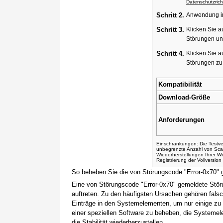
Datenschutzricht
Schritt 2.
Anwendung ins
Schritt 3.
Klicken Sie a
Störungen un
Schritt 4.
Klicken Sie a
Störungen z
Kompatibilität
Download-Größe
Anforderungen
Einschränkungen: Die Testver
unbegrenzte Anzahl von Sca
Wiederherstellungen Ihrer 
Registrierung der Vollversio
So beheben Sie die von Störungscode "Error-0x70" 
Eine von Störungscode "Error-0x70" gemeldete Stör
auftreten. Zu den häufigsten Ursachen gehören fals
Einträge in den Systemelementen, um nur einige zu
einer speziellen Software zu beheben, die Systemel
die Stabilität wiederherzustellen.