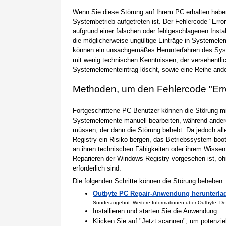
Wenn Sie diese Störung auf Ihrem PC erhalten haben
Systembetrieb aufgetreten ist. Der Fehlercode "Error
aufgrund einer falschen oder fehlgeschlagenen Instal
die möglicherweise ungültige Einträge in Systemele
können ein unsachgemäßes Herunterfahren des Syste
mit wenig technischen Kenntnissen, der versehentli
Systemelementeintrag löscht, sowie eine Reihe ande
Methoden, um den Fehlercode "Err
Fortgeschrittene PC-Benutzer können die Störung m
Systemelemente manuell bearbeiten, während andere
müssen, der dann die Störung behebt. Da jedoch al
Registry ein Risiko bergen, das Betriebssystem boo
an ihren technischen Fähigkeiten oder ihrem Wissen 
Reparieren der Windows-Registry vorgesehen ist, o
erforderlich sind.
Die folgenden Schritte können die Störung beheben:
Outbyte PC Repair-Anwendung herunterla
Sonderangebot. Weitere Informationen
über Outbyte
;
De
Installieren und starten Sie die Anwendung
Klicken Sie auf "Jetzt scannen", um potenzi