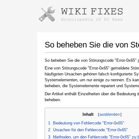
Anweisungen zum Herunterladen mi
Installer starten
So beheben Sie die von St
So beheben Sie die von Störungscode "Error-0x65" 
Eine von Störungscode "Error-0x65" gemeldete Störu
häufigsten Ursachen gehören falsch konfigurierte S
Systemelementen, um nur einige zu nennen. Es kann 
beheben, die Systemelemente repariert und Systemein
Der Artikel enthält Einzelheiten über die Bedeutung
beheben.
Klicken Sie nach Abschluss des Downloads auf
den Link zur heruntergeladenen Datei
Inhalt
[
ausblenden
]
1
Bedeutung von Fehlercode "Error-0x65"
2
Ursachen für den Fehlercode "Error-0x65"
3
Methoden, um den Fehlercode "Error-0x65" zu 