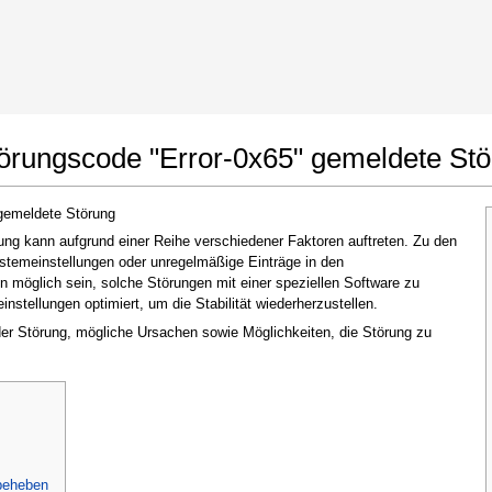
t Google Chrome
Änderungen erlauben
örungscode "Error-0x65" gemeldete St
gemeldete Störung
ng kann aufgrund einer Reihe verschiedener Faktoren auftreten. Zu den
ystemeinstellungen oder unregelmäßige Einträge in den
möglich sein, solche Störungen mit einer speziellen Software zu
stellungen optimiert, um die Stabilität wiederherzustellen.
 der Störung, mögliche Ursachen sowie Möglichkeiten, die Störung zu
Im nächsten Fenster, das erscheint (UAC),
klicken Sie bitte auf
"Ja"
, um der Anwendung
zu erlauben, Änderungen vorzunehmen
beheben