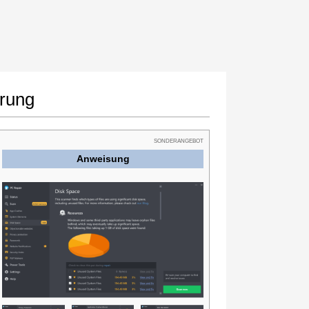
örung
SONDERANGEBOT
Anweisung