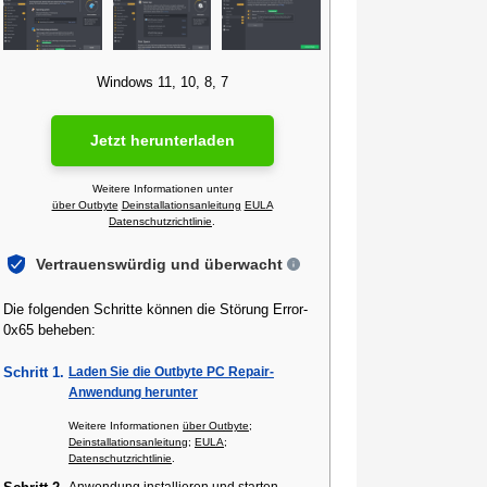
Windows 11, 10, 8, 7
Jetzt herunterladen
Weitere Informationen unter
über Outbyte
Deinstallationsanleitung
EULA
Datenschutzrichtlinie
.
Vertrauenswürdig und überwacht
Die folgenden Schritte können die Störung Error-
0x65 beheben:
Schritt 1.
Laden Sie die Outbyte PC Repair-
Anwendung herunter
Weitere Informationen
über Outbyte
;
Deinstallationsanleitung
;
EULA
;
Datenschutzrichtlinie
.
Anwendung installieren und starten