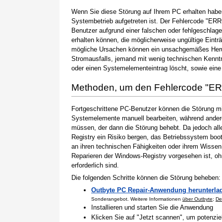
Wenn Sie diese Störung auf Ihrem PC erhalten haben
Systembetrieb aufgetreten ist. Der Fehlercode "ER
Benutzer aufgrund einer falschen oder fehlgeschlagen
erhalten können, die möglicherweise ungültige Eint
mögliche Ursachen können ein unsachgemäßes Herun
Stromausfalls, jemand mit wenig technischen Kenntn
oder einen Systemelementeintrag löscht, sowie eine
Methoden, um den Fehlercode 
Fortgeschrittene PC-Benutzer können die Störung m
Systemelemente manuell bearbeiten, während andere
müssen, der dann die Störung behebt. Da jedoch al
Registry ein Risiko bergen, das Betriebssystem boo
an ihren technischen Fähigkeiten oder ihrem Wissen 
Reparieren der Windows-Registry vorgesehen ist, o
erforderlich sind.
Die folgenden Schritte können die Störung beheben:
Outbyte PC Repair-Anwendung herunterla
Sonderangebot. Weitere Informationen
über Outbyte
;
De
Installieren und starten Sie die Anwendung
Klicken Sie auf "Jetzt scannen", um potenzi