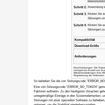
Datenschutzricht
Schritt 2.
Anwendung ins
Schritt 3.
Klicken Sie a
Störungen un
Schritt 4.
Klicken Sie a
Störungen z
Kompatibilität
Download-Größe
Anforderungen
Einschränkungen: Die Testver
unbegrenzte Anzahl von Sca
Wiederherstellungen Ihrer 
Registrierung der Vollversio
So beheben Sie die von Störungscode "ERROR_N
Eine von Störungscode "ERROR_NO_TOKEN" gemelde
Faktoren auftreten. Zu den häufigsten Ursachen gehö
unregelmäßige Einträge in den Systemelementen, um
Störungen mit einer speziellen Software zu beheben
optimiert, um die Stabilität wiederherzustellen.