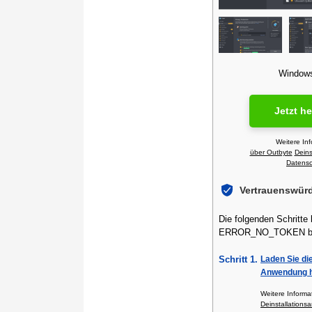
Windows 
Jetzt h
Weitere In
über Outbyte
Deins
Datensch
Vertrauenswür
Die folgenden Schritte
ERROR_NO_TOKEN be
Schritt 1.
Laden Sie di
Anwendung h
Weitere Inform
Deinstallationsa