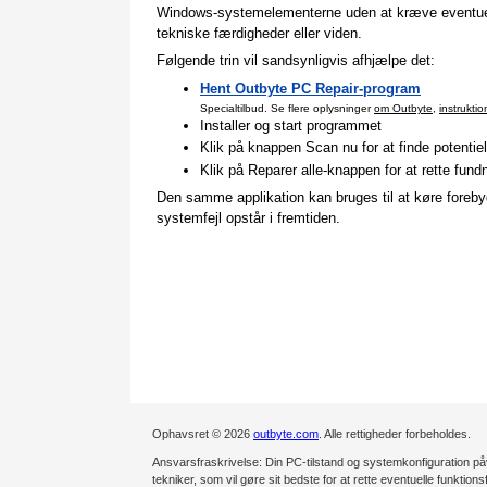
Windows-systemelementerne uden at kræve eventuelle
tekniske færdigheder eller viden.
Følgende trin vil sandsynligvis afhjælpe det:
Hent Outbyte PC Repair-program
Specialtilbud. Se flere oplysninger
om Outbyte
,
instruktio
Installer og start programmet
Klik på knappen Scan nu for at finde potentiell
Klik på Reparer alle-knappen for at rette fundn
Den samme applikation kan bruges til at køre forebyg
systemfejl opstår i fremtiden.
Ophavsret © 2026
outbyte.com
. Alle rettigheder forbeholdes.
Ansvarsfraskrivelse: Din PC-tilstand og systemkonfiguration påvi
tekniker, som vil gøre sit bedste for at rette eventuelle funktion