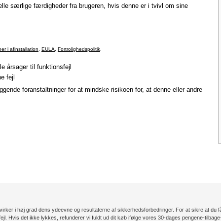
 særlige færdigheder fra brugeren, hvis denne er i tvivl om sine
ner i afinstallation
,
EULA
,
Fortrolighedspolitik
.
e årsager til funktionsfejl
e fejl
gende foranstaltninger for at mindske risikoen for, at denne eller andre
rker i høj grad dens ydeevne og resultaterne af sikkerhedsforbedringer. For at sikre at du får
sfejl. Hvis det ikke lykkes, refunderer vi fuldt ud dit køb ifølge vores 30-dages pengene-tilbage