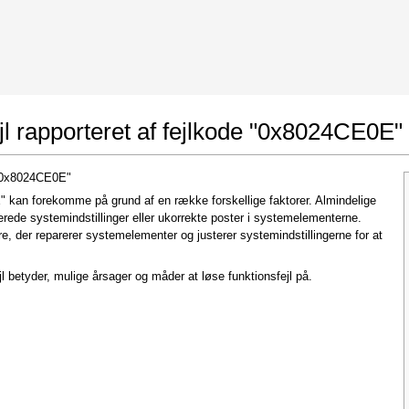
 Google Chrome
Allow To Make Changes
jl rapporteret af fejlkode "0x8024CE0E"
e "0x8024CE0E"
E" kan forekomme på grund af en række forskellige faktorer. Almindelige
erede systemindstillinger eller ukorrekte poster i systemelementerne.
, der reparerer systemelementer og justerer systemindstillingerne for at
l betyder, mulige årsager og måder at løse funktionsfejl på.
In the next window that pops up (UAC) click
"Yes"
to allow application to make changes