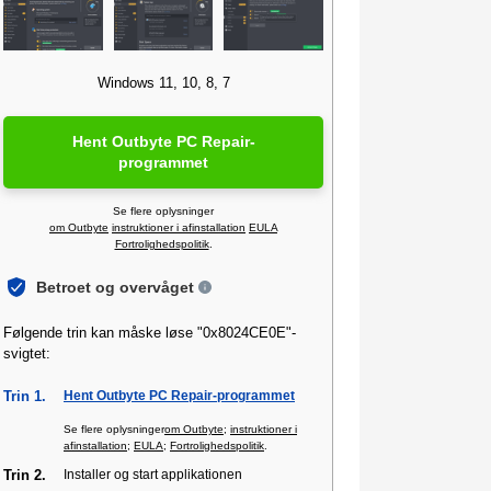
Windows 11, 10, 8, 7
Hent Outbyte PC Repair-
programmet
Se flere oplysninger
om Outbyte
instruktioner i afinstallation
EULA
Fortrolighedspolitik
.
Betroet og overvåget
Følgende trin kan måske løse "0x8024CE0E"-
svigtet:
Trin 1.
Hent Outbyte PC Repair-programmet
Se flere oplysninger
om Outbyte
;
instruktioner i
afinstallation
;
EULA
;
Fortrolighedspolitik
.
Trin 2.
Installer og start applikationen