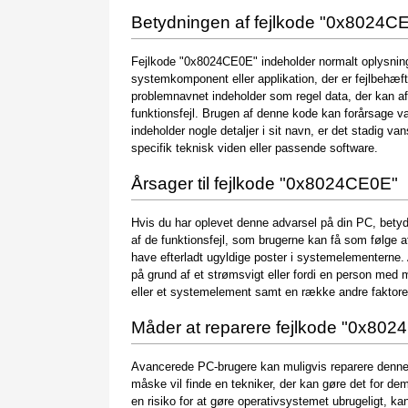
Betydningen af fejlkode "0x8024C
Fejlkode "0x8024CE0E" indeholder normalt oplysninge
systemkomponent eller applikation, der er fejlbehæ
problemnavnet indeholder som regel data, der kan af
funktionsfejl. Brugen af denne kode kan forårsage v
indeholder nogle detaljer i sit navn, er det stadig van
specifik teknisk viden eller passende software.
Årsager til fejlkode "0x8024CE0E"
Hvis du har oplevet denne advarsel på din PC, betyde
af de funktionsfejl, som brugerne kan få som følge af 
have efterladt ugyldige poster i systemelementerne. 
på grund af et strømsvigt eller fordi en person med 
eller et systemelement samt en række andre faktore
Måder at reparere fejlkode "0x80
Avancerede PC-brugere kan muligvis reparere denne
måske vil finde en tekniker, der kan gøre det for 
en risiko for at gøre operativsystemet ubrugeligt, kan