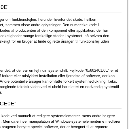
E0E"
r om funktionsfejlen, herunder hvorfor det skete, hvilken
ftet, sammen visse andre oplysninger. Den numeriske kode i
kodes af producenten af den komponent eller applikation, der har
anskeligheder mange forskellige steder i systemet, så selvom den
skeligt for en bruger at finde og rette årsagen til funktionsfejl uden
r det, at der var en fejl i din systemdrift. Fejlkode "0x8024CE0E" er et
forkert eller mislykket installation eller fjernelse af software, der kan
Andre potentielle årsager kan omfatte forkert systemnedlukning, f.eks.
manglende teknisk viden ved et uheld har slettet en nødvendig systemfil
r.
24CE0E"
 kode ved manuelt at redigere systemelementer, mens andre brugere
dem. Men da enhver manipulation af Windows-systemelementerne medfører
 brugeren benytte speciel software, der er beregnet til at reparere