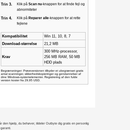
Trin 3.
Klik på
Scan nu
-knappen for at finde fejl og
abnormiteter
Trin 4.
Klik på
Reparer alle
-knappen for at rette
fejlene
Kompatibilitet
Win 11, 10, 8, 7
Download-størrelse
21,2 MB
300 MHz-processor,
Krav
256 MB RAM, 50 MB
HDD plads
Begrænsninger: Prøveversionen tilbyder et ubegrænset gratis
antal scanninger, sikkerhedskopieringer og gendannelser af
dine Windows-systemelementer. Registrering af den fulde
version koster fra 29,95 USD.
 den hjælp, du behøver, tildeler Outbyte dig gratis en personlig
-garanti.