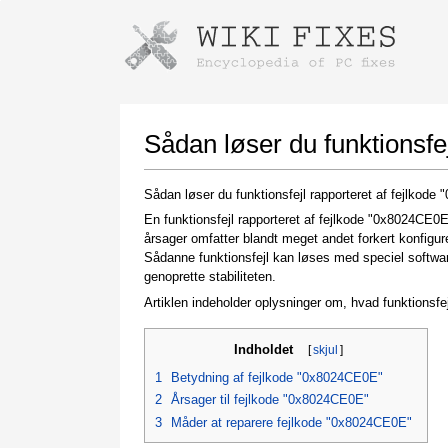
Instructions for downloading using
Launch The Installer
Sådan løser du funktionsfe
Sådan løser du funktionsfejl rapporteret af fejlkod
En funktionsfejl rapporteret af fejlkode "0x8024CE0
årsager omfatter blandt meget andet forkert konfigur
Sådanne funktionsfejl kan løses med speciel software
genoprette stabiliteten.
Artiklen indeholder oplysninger om, hvad funktionsfej
Once the download is complete, click on the
downloaded file link
Indholdet
[
skjul
]
1
Betydning af fejlkode "0x8024CE0E"
2
Årsager til fejlkode "0x8024CE0E"
3
Måder at reparere fejlkode "0x8024CE0E"