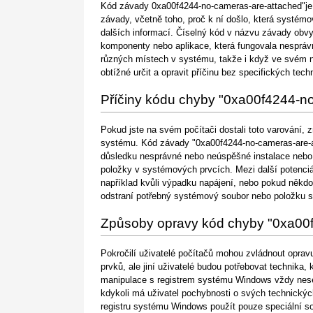
Kód závady 0xa00f4244-no-cameras-are-attached"je 
závady, včetně toho, proč k ní došlo, která systémo
dalších informací. Číselný kód v názvu závady obvy
komponenty nebo aplikace, která fungovala nespráv
různých místech v systému, takže i když ve svém ná
obtížné určit a opravit příčinu bez specifických te
Příčiny kódu chyby "0xa00f4244-n
Pokud jste na svém počítači dostali toto varování, 
systému. Kód závady "0xa00f4244-no-cameras-are-at
důsledku nesprávné nebo neúspěšné instalace nebo 
položky v systémových prvcích. Mezi další potenciá
například kvůli výpadku napájení, nebo pokud někd
odstraní potřebný systémový soubor nebo položku sy
Způsoby opravy kód chyby "0xa00
Pokročilí uživatelé počítačů mohou zvládnout opra
prvků, ale jiní uživatelé budou potřebovat technika,
manipulace s registrem systému Windows vždy nese
kdykoli má uživatel pochybnosti o svých technický
registru systému Windows použít pouze speciální so