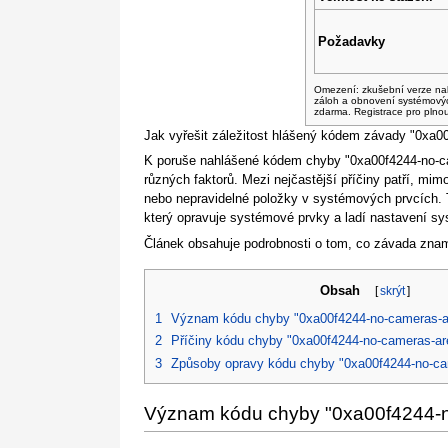
Požadavky
Omezení: zkušební verze na
záloh a obnovení systémový
zdarma. Registrace pro plno
Jak vyřešit záležitost hlášený kódem závady "0xa0
K poruše nahlášené kódem chyby "0xa00f4244-no-ca
různých faktorů. Mezi nejčastější příčiny patří, mi
nebo nepravidelné položky v systémových prvcích. Ty
který opravuje systémové prvky a ladí nastavení sy
Článek obsahuje podrobnosti o tom, co závada znam
Obsah
[
skrýt
]
1
Význam kódu chyby "0xa00f4244-no-cameras-a
2
Příčiny kódu chyby "0xa00f4244-no-cameras-ar
3
Způsoby opravy kódu chyby "0xa00f4244-no-ca
Význam kódu chyby "0xa00f4244-n