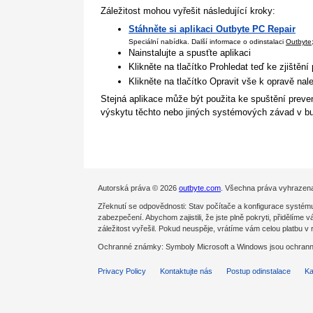
Záležitost mohou vyřešit následující kroky:
Stáhněte si aplikaci Outbyte PC Repair
Speciální nabídka. Další informace o odinstalaci
Outbyte
Nainstalujte a spusťte aplikaci
Klikněte na tlačítko Prohledat teď ke zjištění
Klikněte na tlačítko Opravit vše k opravě na
Stejná aplikace může být použita ke spuštění preven
výskytu těchto nebo jiných systémových závad v bu
Autorská práva © 2026
outbyte.com
. Všechna práva vyhrazen
Zřeknutí se odpovědnosti: Stav počítače a konfigurace systému
zabezpečení. Abychom zajistili, že jste plně pokryti, přidělíme
záležitost vyřešil. Pokud neuspěje, vrátíme vám celou platbu v
Ochranné známky: Symboly Microsoft a Windows jsou ochranné
Privacy Policy
Kontaktujte nás
Postup odinstalace
Ka