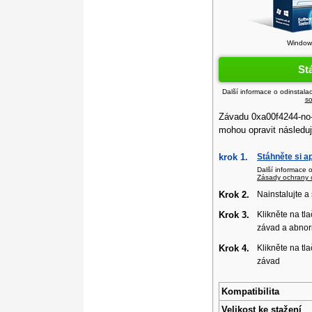
Windows
St
Další informace o odinstala
so
Závadu 0xa00f4244-no
mohou opravit následuj
krok 1.
Stáhněte si a
Další informace 
Zásady ochrany 
Krok 2.
Nainstalujte a
Krok 3.
Klikněte na tla
závad a abnor
Krok 4.
Klikněte na tla
závad
Kompatibilita
Velikost ke stažení