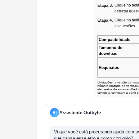
Etapa 3.
Clique no bot
detectar ques
Etapa 4.
Clique no bot
as questões
Compatibilidade
Tamanho do
download
Requisitos
Limitações: a versão de test
número ilimitado de verifica
elementos do sistema Window
completa começam a partir 
Assistente Outbyte
AI
Vi que você está procurando ajuda com 
que causa esse erro e como corrigi-lo?