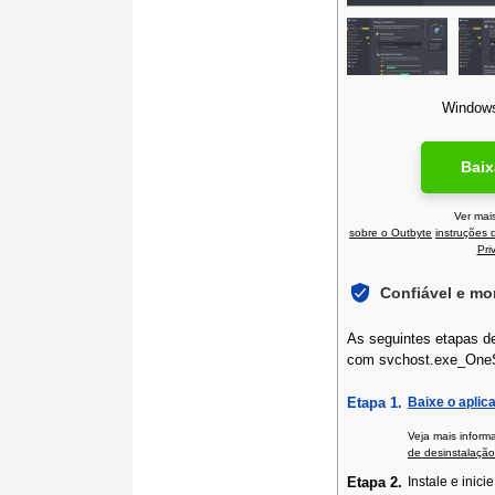
Windows 
Baix
Ver mai
sobre o Outbyte
instruções 
Pri
Confiável e m
As seguintes etapas de
com svchost.exe_One
Etapa 1.
Baixe o aplic
Veja mais infor
de desinstalação
Etapa 2.
Instale e inicie