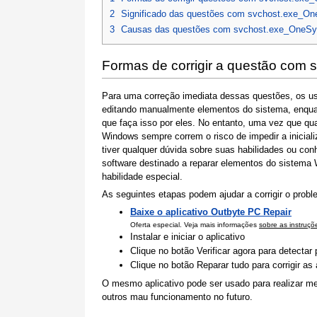
2
Significado das questões com svchost.exe_O
3
Causas das questões com svchost.exe_OneS
Formas de corrigir a questão co
Para uma correção imediata dessas questões, os u
editando manualmente elementos do sistema, enquan
que faça isso por eles. No entanto, uma vez que q
Windows sempre correm o risco de impedir a inicial
tiver qualquer dúvida sobre suas habilidades ou con
software destinado a reparar elementos do sistema 
habilidade especial.
As seguintes etapas podem ajudar a corrigir o probl
Baixe o aplicativo Outbyte PC Repair
Oferta especial. Veja mais informações
sobre as instruçõ
Instalar e iniciar o aplicativo
Clique no botão Verificar agora para detecta
Clique no botão Reparar tudo para corrigir a
O mesmo aplicativo pode ser usado para realizar me
outros mau funcionamento no futuro.