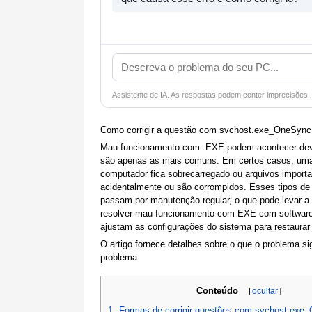
Assistente de IA. As respostas podem conter imprecisões.
Como corrigir a questão com svchost.exe_OneSyn
Mau funcionamento com .EXE podem acontecer devi
são apenas as mais comuns. Em certos casos, uma
computador fica sobrecarregado ou arquivos import
acidentalmente ou são corrompidos. Esses tipos d
passam por manutenção regular, o que pode levar a f
resolver mau funcionamento com EXE com software
ajustam as configurações do sistema para restaurar 
O artigo fornece detalhes sobre o que o problema si
problema.
Conteúdo
[
ocultar
]
1
Formas de corrigir questões com svchost.ex