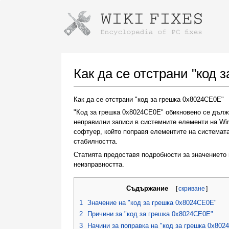
Instructions for downloading using
Launch The Installer
Как да се отстрани "код 
Как да се отстрани "код за грешка 0x8024CE0E"
"Код за грешка 0x8024CE0E" обикновено се дълж
неправилни записи в системните елементи на Wi
софтуер, който поправя елементите на системата
стабилността.
Статията предоставя подробности за значението 
неизправността.
Once the download is complete, click on the
downloaded file link
Съдържание
[
скриване
]
1
Значение на "код за грешка 0x8024CE0E"
2
Причини за "код за грешка 0x8024CE0E"
3
Начини за поправка на "код за грешка 0x802