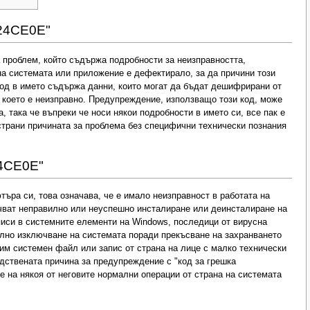
024CE0E"
 проблем, който съдържа подробности за неизправността,
на системата или приложение е дефектирало, за да причини този
код в името съдържа данни, които могат да бъдат дешифрирани от
 което е неизправно. Предупреждение, използващо този код, може
, така че въпреки че носи някои подробности в името си, все пак е
страни причината за проблема без специфични технически познания
24CE0E"
ъра си, това означава, че е имало неизправност в работата на
чват неправилно или неуспешно инсталиране или деинсталиране на
писи в системните елементи на Windows, последици от вирусна
илно изключване на системата поради прекъсване на захранването
им системен файл или запис от страна на лице с малко технически
едствената причина за предупреждение с "код за грешка
 на някоя от неговите нормални операции от страна на системата