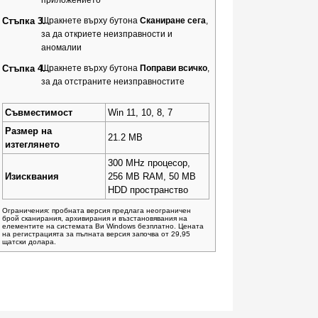
Стъпка 3.
Щракнете върху бутона
Сканиране сега
,
за да откриете неизправности и
аномалии
Стъпка 4.
Щракнете върху бутона
Поправи всичко
,
за да отстраните неизправностите
Съвместимост
Win 11, 10, 8, 7
Размер на
21.2 MB
изтеглянето
300 MHz процесор,
Изисквания
256 MB RAM, 50 MB
HDD пространство
Ограничения: пробната версия предлага неограничен
брой сканирания, архивирания и възстановявания на
елементите на системата Ви Windows безплатно. Цената
на регистрацията за пълната версия започва от 29,95
щатски долара.