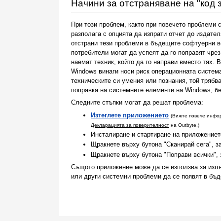
Начини за отстраняване на "код
При този проблем, както при повечето проблеми 
разполага с опцията да изпрати отчет до издател
отстрани тези проблеми в бъдещите софтуерни в
потребители могат да успеят да го поправят чре
наемат техник, който да го направи вместо тях.
Windows винаги носи риск операционната система
техническите си умения или познания, той трябв
поправка на системните елементи на Windows, бе
Следните стъпки могат да решат проблема:
Изтеглете приложението
(Вижте повече инф
Декларацията за поверителност
на Outbyte.)
Инсталиране и стартиране на приложениет
Щракнете върху бутона "Сканирай сега", з
Щракнете върху бутона "Поправи всички", 
Същото приложение може да се използва за изпъ
или други системни проблеми да се появят в бъ