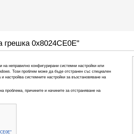
 Google Chrome
Allow To Make Changes
за грешка 0x8024CE0E"
и на неправилно конфигурирани системни настройки или
ndows. Този проблем може да бъде отстранен със специален
 и настройва системните настройки за възстановяване на
на проблема, причините и начините за отстраняване на
In the next window that pops up (UAC) click
"Yes"
to allow application to make changes
4CE0E"