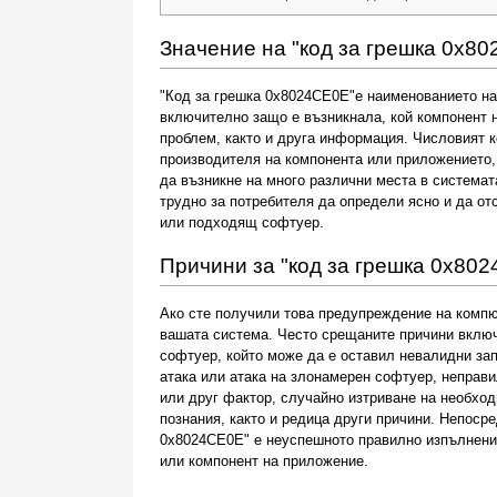
Значение на "код за грешка 0x8
"Код за грешка 0x8024CE0E"е наименованието на
включително защо е възникнала, кой компонент 
проблем, както и друга информация. Числовият 
производителя на компонента или приложението,
да възникне на много различни места в системата
трудно за потребителя да определи ясно и да от
или подходящ софтуер.
Причини за "код за грешка 0x80
Ако сте получили това предупреждение на компют
вашата система. Често срещаните причини вклю
софтуер, който може да е оставил невалидни за
атака или атака на злонамерен софтуер, неправ
или друг фактор, случайно изтриване на необход
познания, както и редица други причини. Непоср
0x8024CE0E" е неуспешното правилно изпълнение
или компонент на приложение.