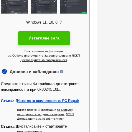
Windows 11, 10, 8, 7
Изтегляне сега
Вижте повече информация
за Outbyte
инструкциите за деинсталиране
ЛСКП
Декларацията за поверителност
.
Доверен и наблюдаван
Следните стъпки би трябвало да отстранят
неизправността при 0x8024CE0E:
Стъпка 1.
Изтеглете приложението PC Repair
Вижте повече информация
за Outbyte
;
инструкциите за деинсталиране
;
ЛСКП
;
Декларацията за поверителност
.
Стъпка 2.
Инсталирайте и стартирайте
приложението