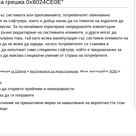
 за грешка 0x8024CE0E"
със системата или приложенията, потребителят обикновено
я на софтуера, което е добър начин да се помогне на издателя да
ерсии. За по-незабавно коригиране напредналите компютърни
з ръчно редактиране на системните елементи, а други могат да
 Въпреки това, тъй като всяка манипулация със системни елементи на
 да не може да зареди, когато потребителят се съмнява в
а да използват само специален софтуер, който е предназначен за
з да изисква специални умения от страна на потребителя.
ормация
за Outbyte
и
инструкциите за деинсталиране
. Моля, прегледайте
ЛСКП
и
о
а да откриете проблеми и неизправности
за да ги поправите
лнение на превантивни мерки за намаляване на вероятността този
деще.