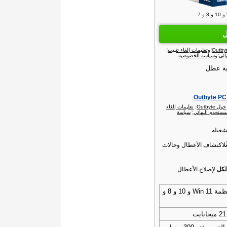
ل
؛
وتعليمات إلغاء تثبيت
؛
ائي
؛
وسياسة الخصوصية
.
ية عطل
حول Outbyte‏
;
تعليمات إلغاء
مستخدم النهائي
;
سياسة
شغيله
لاكتشاف الأعطال وحالات
لكل
لإصلاح الأعطال
أنظمة Win 11 و 10 و 8 و
ميجابايت