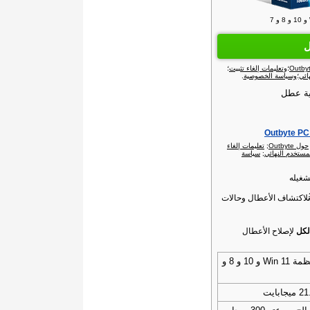
ل
؛
وتعليمات إلغاء تثبيت
؛
ائي
؛
وسياسة الخصوصية
.
ية عطل
حول Outbyte‏
;
تعليمات إلغاء
مستخدم النهائي
;
سياسة
شغيله
لاكتشاف الأعطال وحالات
لكل
لإصلاح الأعطال
أنظمة Win 11 و 10 و 8 و
ميجابايت