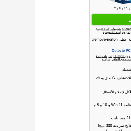
ل
؛
وتعليمات إلغاء تثبيت
؛
ائي
؛
وسياسة الخصوصية
.
remove-no:
حول Outbyte‏
;
تعليمات إلغاء
مستخدم النهائي
;
سياسة
شغيله
لاكتشاف الأعطال وحالات
لكل
لإصلاح الأعطال
أنظمة Win 11 و 10 و 8 و
ميجابايت
معالج سرعته 300 ميجا