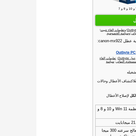
ل
؛
وتعليمات إلغاء تثبيت
؛
ائي
؛
وسياسة الخصوصية
.
canon-mx9:
حول Outbyte‏
;
تعليمات إلغاء
مستخدم النهائي
;
سياسة
شغيله
لاكتشاف الأعطال وحالات
لكل
لإصلاح الأعطال
أنظمة Win 11 و 10 و 8 و
ميجابايت
معالج سرعته 300 ميجا