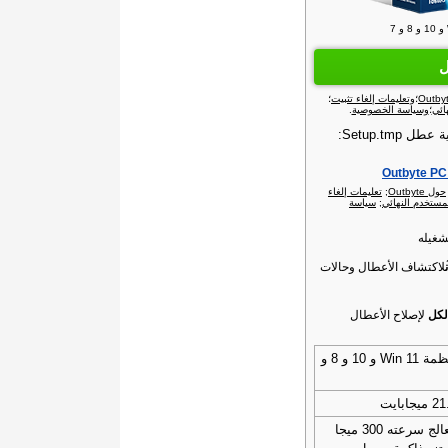
ل
؛
وتعليمات إلغاء تثبيت
؛
ائي
؛
وسياسة الخصوصية
.
Setup.tm:
حول Outbyte‏
;
تعليمات إلغاء
مستخدم النهائي
;
سياسة
شغيله
لاكتشاف الأعطال وحالات
لكل
لإصلاح الأعطال
أنظمة Win 11 و 10 و 8 و
ميجابايت
معالج سرعته 300 ميجا