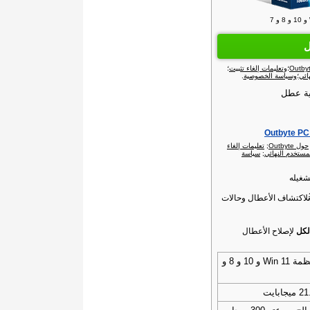
ل
؛
وتعليمات إلغاء تثبيت
؛
ائي
؛
وسياسة الخصوصية
.
ية عطل
حول Outbyte‏
;
تعليمات إلغاء
مستخدم النهائي
;
سياسة
شغيله
لاكتشاف الأعطال وحالات
لكل
لإصلاح الأعطال
أنظمة Win 11 و 10 و 8 و
ميجابايت