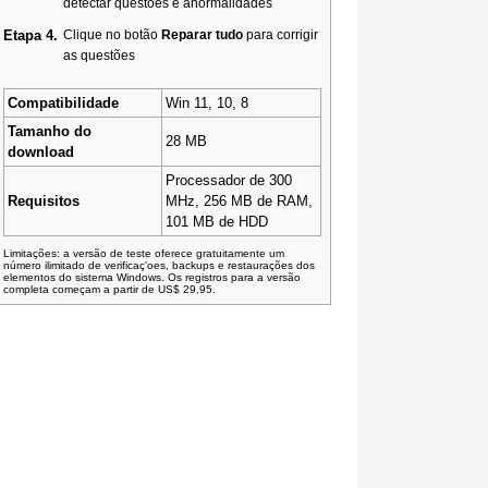
detectar questões e anormalidades
Etapa 4.
Clique no botão
Reparar tudo
para corrigir
as questões
Compatibilidade
Win 11, 10, 8
Tamanho do
28 MB
download
Processador de 300
Requisitos
MHz, 256 MB de RAM,
101 MB de HDD
Limitações: a versão de teste oferece gratuitamente um
número ilimitado de verificaç'oes, backups e restaurações dos
elementos do sistema Windows. Os registros para a versão
completa começam a partir de US$ 29,95.