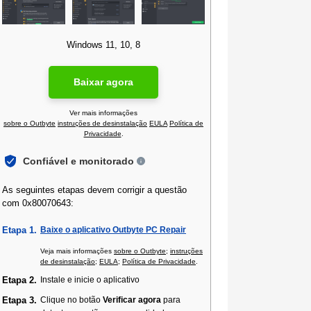
Windows 11, 10, 8
Baixar agora
Ver mais informações
sobre o Outbyte
instruções de desinstalação
EULA
Política de
Privacidade
.
Confiável e monitorado
As seguintes etapas devem corrigir a questão
com 0x80070643:
Etapa 1.
Baixe o aplicativo Outbyte PC Repair
Veja mais informações
sobre o Outbyte
;
instruções
de desinstalação
;
EULA
;
Política de Privacidade
.
Etapa 2.
Instale e inicie o aplicativo
Etapa 3.
Clique no botão
Verificar agora
para