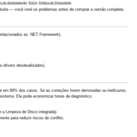
es de desinstalação
;
EULA
;
Política de Privacidade
.
atuita — você verá os problemas antes de comprar a versão completa.
 relacionados ao .NET Framework).
 drivers desatualizados).
te em 80% dos casos. Se as correções forem demoradas ou ineficazes,
sistema. Ele pode economizar horas de diagnóstico.
e a Limpeza de Disco integrada).
ente para reduzir riscos de conflito.