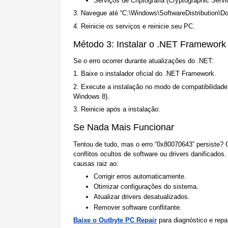
Serviços de Criptografia (Cryptographic Servi
3. Navegue até “C:\Windows\SoftwareDistribution\Do
4. Reinicie os serviços e reinicie seu PC.
Método 3: Instalar o .NET Framewor
Se o erro ocorrer durante atualizações do .NET:
1. Baixe o instalador oficial do .NET Framework.
2. Execute a instalação no modo de compatibilidade
Windows 8).
3. Reinicie após a instalação.
Se Nada Mais Funcionar
Tentou de tudo, mas o erro “0x80070643” persiste? 
conflitos ocultos de software ou drivers danificados
causas raiz ao:
Corrigir erros automaticamente.
Otimizar configurações do sistema.
Atualizar drivers desatualizados.
Remover software conflitante.
Baixe o Outbyte PC Repair
para diagnóstico e rep