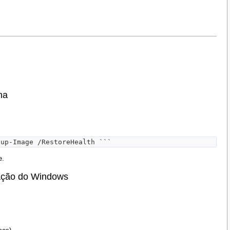
ma
nup-Image /RestoreHealth ```
e.
zação do Windows